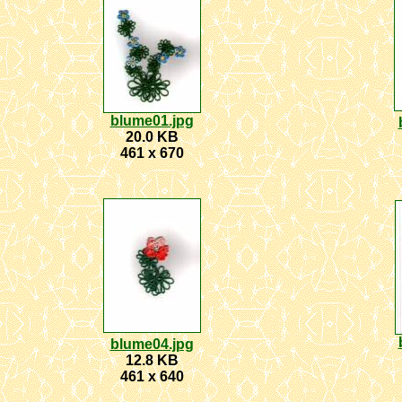
blume01.jpg
20.0 KB
461 x 670
blume04.jpg
12.8 KB
461 x 640